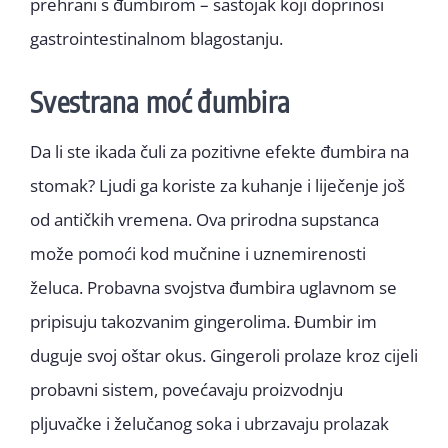
prehrani s đumbirom – sastojak koji doprinosi
gastrointestinalnom blagostanju.
Svestrana moć đumbira
Da li ste ikada čuli za pozitivne efekte đumbira na
stomak? Ljudi ga koriste za kuhanje i liječenje još
od antičkih vremena. Ova prirodna supstanca
može pomoći kod mučnine i uznemirenosti
želuca. Probavna svojstva đumbira uglavnom se
pripisuju takozvanim gingerolima. Đumbir im
duguje svoj oštar okus. Gingeroli prolaze kroz cijeli
probavni sistem, povećavaju proizvodnju
pljuvačke i želučanog soka i ubrzavaju prolazak