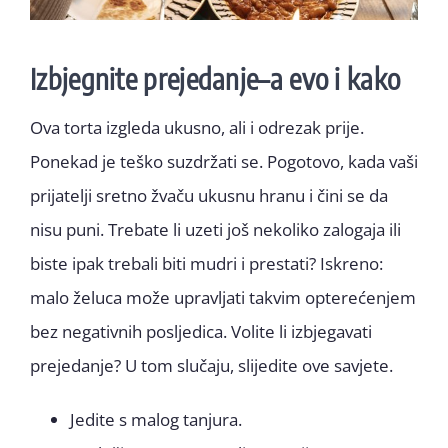
Izbjegnite prejedanje–a evo i kako
Ova torta izgleda ukusno, ali i odrezak prije.
Ponekad je teško suzdržati se. Pogotovo, kada vaši
prijatelji sretno žvaču ukusnu hranu i čini se da
nisu puni. Trebate li uzeti još nekoliko zalogaja ili
biste ipak trebali biti mudri i prestati? Iskreno:
malo želuca može upravljati takvim opterećenjem
bez negativnih posljedica. Volite li izbjegavati
prejedanje? U tom slučaju, slijedite ove savjete.
Jedite s malog tanjura.