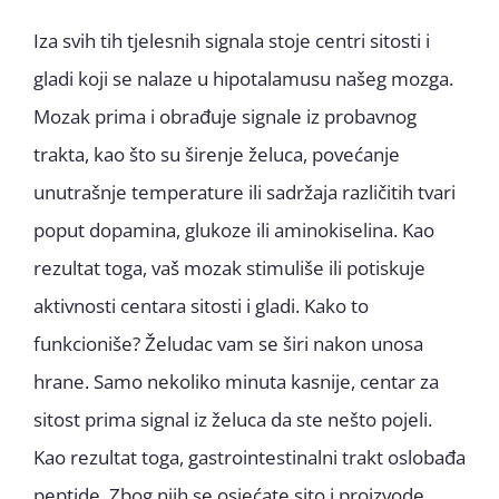
Iza svih tih tjelesnih signala stoje centri sitosti i
gladi koji se nalaze u hipotalamusu našeg mozga.
Mozak prima i obrađuje signale iz probavnog
trakta, kao što su širenje želuca, povećanje
unutrašnje temperature ili sadržaja različitih tvari
poput dopamina, glukoze ili aminokiselina. Kao
rezultat toga, vaš mozak stimuliše ili potiskuje
aktivnosti centara sitosti i gladi. Kako to
funkcioniše? Želudac vam se širi nakon unosa
hrane. Samo nekoliko minuta kasnije, centar za
sitost prima signal iz želuca da ste nešto pojeli.
Kao rezultat toga, gastrointestinalni trakt oslobađa
peptide. Zbog njih se osjećate sito i proizvode